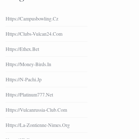
Https://campusbowling.cz
Https://clubs-Vulcan24.com
Https://ethex.bet
Https://money-Birds.in
Https://n-Pachi.jp
Https://platinum777.net
Https://vulcanrussia-Club.com
Https://la-Zontienne-Nimes.org