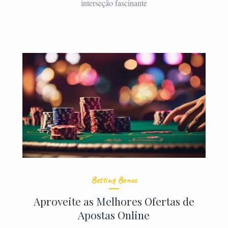
interseção fascinante
Betting Bonus
Aproveite as Melhores Ofertas de
Apostas Online