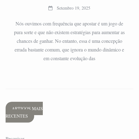
Setembro 19, 2025
Nós ouvimos com frequência que apostar é um jogo de
pura sorte e que não existem estratégias para aumentar as
chances de ganhar. No entanto, essa é uma concepção
errada bastante comum, que ignora o mundo dinâmico e
em constante evolução das
Navegação
ARTIGOS MAIS
RECENTES
de
artigos
Pesquisar