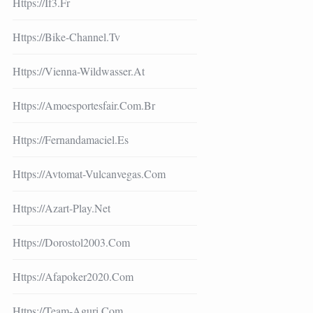
Https://if3.fr
Https://bike-Channel.tv
Https://vienna-Wildwasser.at
Https://amoesportesfair.com.br
Https://fernandamaciel.es
Https://avtomat-Vulcanvegas.com
Https://azart-Play.net
Https://dorostol2003.com
Https://afapoker2020.com
Https://team-Aguri.com