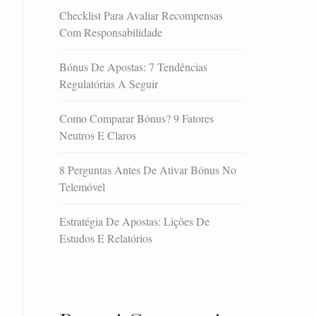
Checklist Para Avaliar Recompensas
Com Responsabilidade
Bónus De Apostas: 7 Tendências
Regulatórias A Seguir
Como Comparar Bónus? 9 Fatores
Neutros E Claros
8 Perguntas Antes De Ativar Bónus No
Telemóvel
Estratégia De Apostas: Lições De
Estudos E Relatórios