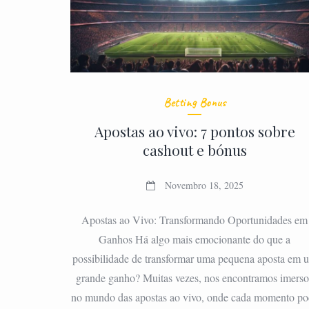
Betting Bonus
Apostas ao vivo: 7 pontos sobre
cashout e bónus
Novembro 18, 2025
Apostas ao Vivo: Transformando Oportunidades em
Ganhos Há algo mais emocionante do que a
possibilidade de transformar uma pequena aposta em 
grande ganho? Muitas vezes, nos encontramos imerso
no mundo das apostas ao vivo, onde cada momento p