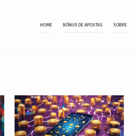
HOME
BÓNUS DE APOSTAS
SOBRE