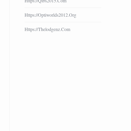
Https://qibs2015.com
Https://optiworlds2012.org
Https://thelodgenz.com