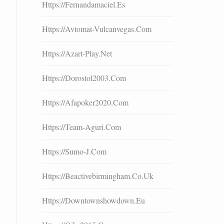
Https://fernandamaciel.es
Https://avtomat-Vulcanvegas.com
Https://azart-Play.net
Https://dorostol2003.com
Https://afapoker2020.com
Https://team-Aguri.com
Https://sumo-J.com
Https://beactivebirmingham.co.uk
Https://downtownshowdown.eu