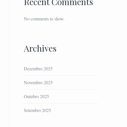
Recent Comments
No comments to show.
Archives
Dezembro 2025
Novembro 2025
Outubro 2025
Setembro 2025