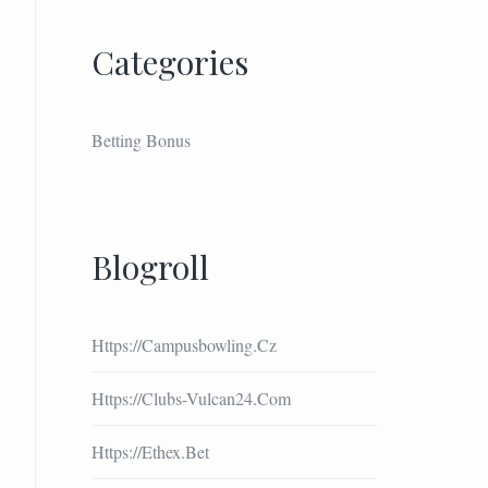
Categories
Betting Bonus
Blogroll
Https://campusbowling.cz
Https://clubs-Vulcan24.com
Https://ethex.bet