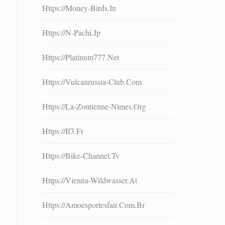
Https://money-Birds.in
Https://n-Pachi.jp
Https://platinum777.net
Https://vulcanrussia-Club.com
Https://la-Zontienne-Nimes.org
Https://if3.fr
Https://bike-Channel.tv
Https://vienna-Wildwasser.at
Https://amoesportesfair.com.br