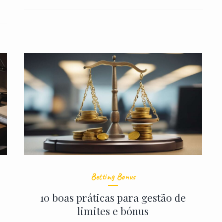
Betting Bonus
10 boas práticas para gestão de
limites e bónus