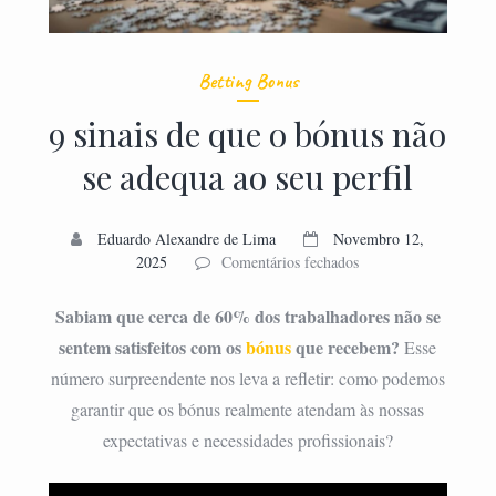
Betting Bonus
9 sinais de que o bónus não
se adequa ao seu perfil
Eduardo Alexandre de Lima
Novembro 12,
em
2025
Comentários fechados
9
sinais
Sabiam que cerca de 60% dos trabalhadores não se
de
sentem satisfeitos com os
bónus
que recebem?
Esse
que
número surpreendente nos leva a refletir: como podemos
o
bónus
garantir que os bónus realmente atendam às nossas
não
expectativas e necessidades profissionais?
se
adequa
ao